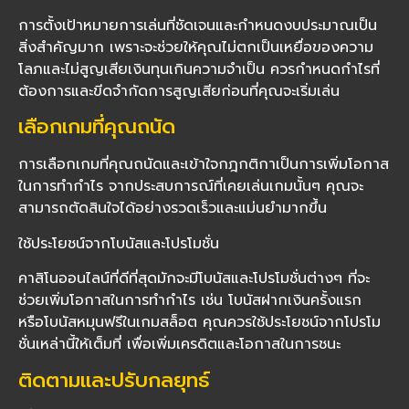
การตั้งเป้าหมายการเล่นที่ชัดเจนและกำหนดงบประมาณเป็น
สิ่งสำคัญมาก เพราะจะช่วยให้คุณไม่ตกเป็นเหยื่อของความ
โลภและไม่สูญเสียเงินทุนเกินความจำเป็น ควรกำหนดกำไรที่
ต้องการและขีดจำกัดการสูญเสียก่อนที่คุณจะเริ่มเล่น
เลือกเกมที่คุณถนัด
การเลือกเกมที่คุณถนัดและเข้าใจกฎกติกาเป็นการเพิ่มโอกาส
ในการทำกำไร จากประสบการณ์ที่เคยเล่นเกมนั้นๆ คุณจะ
สามารถตัดสินใจได้อย่างรวดเร็วและแม่นยำมากขึ้น
ใช้ประโยชน์จากโบนัสและโปรโมชั่น
คาสิโนออนไลน์ที่ดีที่สุดมักจะมีโบนัสและโปรโมชั่นต่างๆ ที่จะ
ช่วยเพิ่มโอกาสในการทำกำไร เช่น โบนัสฝากเงินครั้งแรก
หรือโบนัสหมุนฟรีในเกมสล็อต คุณควรใช้ประโยชน์จากโปรโม
ชั่นเหล่านี้ให้เต็มที่ เพื่อเพิ่มเครดิตและโอกาสในการชนะ
ติดตามและปรับกลยุทธ์