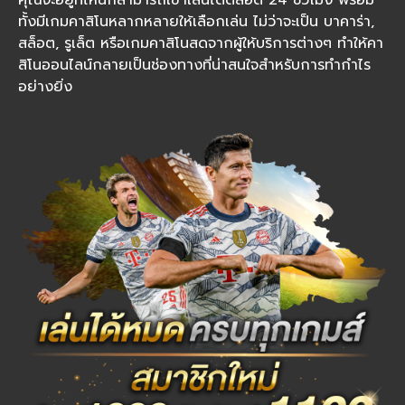
ทั้งมีเกมคาสิโนหลากหลายให้เลือกเล่น ไม่ว่าจะเป็น บาคาร่า,
สล็อต, รูเล็ต หรือเกมคาสิโนสดจากผู้ให้บริการต่างๆ ทำให้คา
สิโนออนไลน์กลายเป็นช่องทางที่น่าสนใจสำหรับการทำกำไร
อย่างยิ่ง