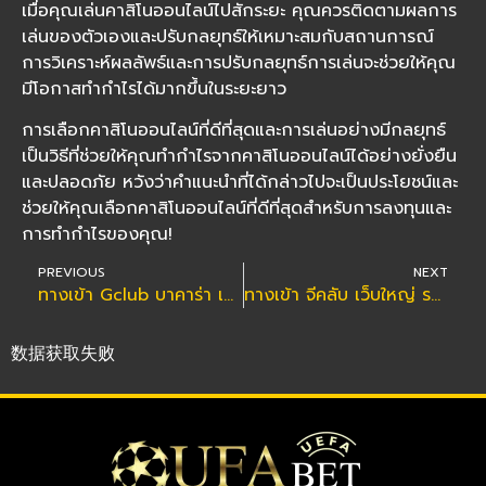
เมื่อคุณเล่นคาสิโนออนไลน์ไปสักระยะ คุณควรติดตามผลการ
เล่นของตัวเองและปรับกลยุทธ์ให้เหมาะสมกับสถานการณ์
การวิเคราะห์ผลลัพธ์และการปรับกลยุทธ์การเล่นจะช่วยให้คุณ
มีโอกาสทำกำไรได้มากขึ้นในระยะยาว
การเลือกคาสิโนออนไลน์ที่ดีที่สุดและการเล่นอย่างมีกลยุทธ์
เป็นวิธีที่ช่วยให้คุณทำกำไรจากคาสิโนออนไลน์ได้อย่างยั่งยืน
และปลอดภัย หวังว่าคำแนะนำที่ได้กล่าวไปจะเป็นประโยชน์และ
ช่วยให้คุณเลือกคาสิโนออนไลน์ที่ดีที่สุดสำหรับการลงทุนและ
การทำกำไรของคุณ!
PREVIOUS
NEXT
ทางเข้า Gclub บาคาร่า เล่นเกมบาคาร่า หาเงินใช้ได้ทุกวัน gclub
ทางเข้า จีคลับ เว็บใหญ่ รวมเกมใหม่ เพิ่มโอกาสลุ้นกำไรก้อนโต
数据获取失败