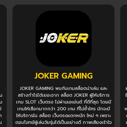
JOKER GAMING
JOKER GAMING พบกับเกมสล็อตน่าเล่น และ
น
สร้างกำไรได้เยอะจาก สล็อต JOKER ผู้ให้บริการ
ร
็บ
เกม SLOT เว็บตรง ไม่ผ่านเอเย่นต์ ที่ดีที่สุด โดยมี
ป
เกมให้เลือกมากกว่า 200 เกม ที่ไม่ซ้ำใคร มักจะมี
พ
ำ
ให้บริการใน สล็อต เว็บตรงแตกหนัก ใหม่ ๆ เพราะ
น
ตอบโจทย์ผู้เล่นวัยรุ่นได้เป็นอย่างดี ภาพเสียงเร้าใจ