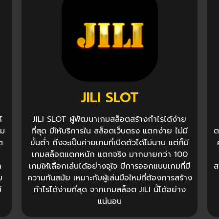
JILI SLOT
้
JILI SLOT ผู้พัฒนาเกมสล็อตสร้างกำไรได้ง่าย
กม
ที่สุด มีให้บริการใน สล็อตเว็บตรง แตกง่าย ไม่มี
ต
ต
ขั้นต่ำ ถึงจะเป็นค่ายเกมที่เปิดตัวได้ไม่นาน แต่ก็มี
เกมสล็อตแตกหนัก แตกจริง มากมายกว่า 100
า
เกมให้เลือกเล่นได้อย่างจุใจ มีการออกแบบเกมที่มี
ส
บ
ความทันสมัย เหมาะกับผู้เล่นมือใหม่ที่ต้องการสร้าง
ี
กำไรได้ง่ายที่สุด จากเกมสล็อต JILI นี้ได้อย่าง
แน่นอน