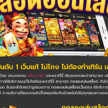
ดับ 1 เว็บแท้ ไม่โกง ไม่ต้องทำเทิร์น เ
่นด้วย ประเภทเกม
สล็อต789
ของเราที่นี่ ต้องบอกเลยว่าสามารถ เข
าการใช้บริการบนเว็บไซต์ของเราที่นี่ สามารถ ทดลองเล่นสล็อต กันได้
มด รับรองได้เลยว่ารูปแบบการ ทดลองเล่นสล็อตเว็บตรง ใช้บริการกั
ให้ การบริการที่สะดวกแล้วก็ปลอดภัยกับนักพนันได้ในทุกช่องทางของ
ทดลองเล่นสล็อต