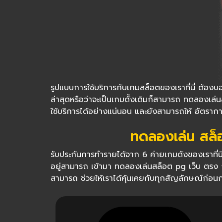
รูปแบบการใช้บริการกับเกมสล็อตของเราที่นี่ ต้องบ
ล่าสุดหรือว่าจะเป็นเกมดั้งเดิมก็สามารถ ทดลองเล่น
ใช้บริการได้อย่างแน่นอน และยังสามารถให้ อัตราการ
ทดลองเล่น สล็
รับประกันการทำรายได้จาก 6 ค่ายเกมดังของเราที่นี่
อยู่สามารถ เข้ามา ทดลองเล่นสล็อต pg เว็บ ตรง ก่อ
สามารถ ช่วยให้เราได้คุ้นเคยกับทุกสัญลักษณ์ก่อนกา