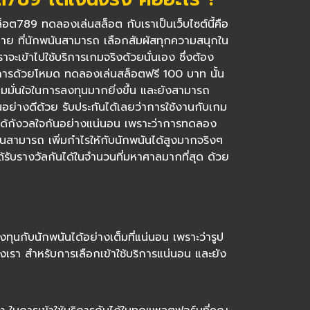
อต789 ทดลองเล่นสล็อต กับเราเป็นเว็บไซต์นี้คือ
าย ที่นักพนันสามารถ เลือกสัมผัสทุกความสนุกใน
าจะเข้าไปใช้บริการเกมจริงด้วยนั่นเอง ซึ่งต้อง
ิการด้วยโหมด ทดลองเล่นสล็อตฟรี 100 บาท นั้น
ามมั่นใจในการลงทุนมากยิ่งขึ้น และยังสามารถ
อย่างดีด้วย รับประกันได้เลยว่าการใช้งานกับเกม
ุณได้กังวลใจกันอย่างแน่นอน เพราะว่าการทดลอง
นสามารถ เพิ่มกำไรให้กับนักพนันได้สูงมากจริงๆ
้รับรางวัลกันได้ในจำนวนที่มหาศาลมากที่สุด ด้วย
ุนกับนักพนันได้อย่างเต็มที่แน่นอน เพราะว่ารูป
องเรา สำหรับการเลือกเข้าใช้บริการแน่นอน และยัง