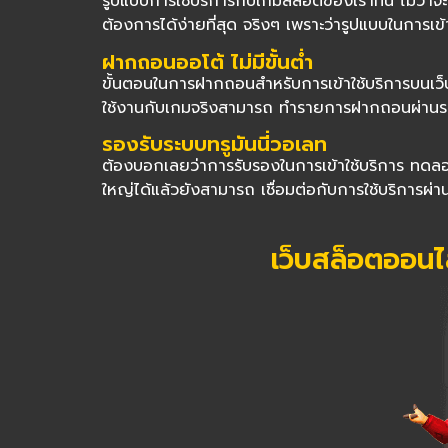
รูปแบบการใช้บริการกับเกมสล็อตของเราที่นี่ ไม่ว่
ต้องการได้ง่ายที่สุด จริงๆ เพราะว่ารูปแบบในการเข้
ฝากถอนออโต้ ไม่มีขั้นต่ำ
ขั้นตอนในการฝากถอนสำหรับการเข้าใช้บริการบนเว็
ใช้งานกับเกมจริงสามารถ ทำรายการฝากถอนผ่านระบบอ
รองรับระบบทรูมันนี่วอเลท
ต้องบอกเลยว่าการรับรองในการเข้าใช้บริการ ทดลอง
ใหญ่ได้แล้วยังสามารถ เชื่อมต่อกับการใช้บริการผ
เว็บสล็อตออน