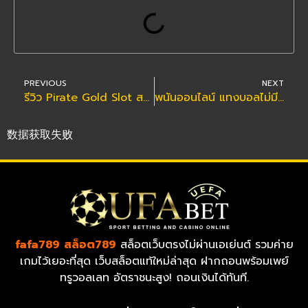
PREVIOUS
NEXT
รีวิว Pirate Gold Slot สล็อตค่าย Pragmatic Play โจรสลัดพารวย
พนันออนไลน์ แทงบอลไม่มีขั้นต่ำ แนวคิดหาเงินจากเว็บพนัน
数据获取失败
fafa789
สล็อต789
สล็อตเว็บตรงไม่ผ่านเอเย่นต์ รวมค่าย
เกมไว้เยอะที่สุด เว็บสล็อตแท้ใหม่ล่าสุด ฝากถอนพร้อมเพย์
ทรูวอลเลท อัตราชนะสูง! ถอนเงินได้ทันที.