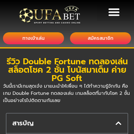
ทางเข้าเล่น
สมัครสมาชิก
รีวิว Double Fortune ทดลองเล่น
สล็อตโชค 2 ชั้น โบนัสมาเต็ม ค่าย
PG Soft
วันนี้เรามีเกมสุดเจ๋ง มาแนะนำให้เพื่อน ๆ ได้ทำความรู้จักกัน คือ
เกม Double Fortune ทดลองเล่น เกมสล็อตที่มากับโชค 2 ชั้น
เป็นอย่างไรไปติดตามกันเลย
สารบัญ