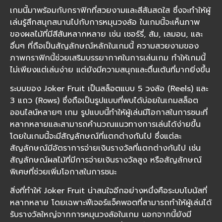
เกมนี้มาพร้อมกับกราฟิกที่สวยงามและสีสันสดใส ซึ่งจะทำให้ผู้
เล่นรู้สึกสนุกสนานไปกับการหมุนวงล้อ ในเกมนี้จะเห็นภาพ
ของผลไม้ที่มีสีสันหลากหลาย เช่น เชอร์รี่, ส้ม, เลมอน, และ
อื่นๆ ที่ถือเป็นสัญลักษณ์หลักในเกมนี้ ความสวยงามของ
ภาพกราฟิกนี้ช่วยเสริมบรรยากาศในการเล่นเกม ทำให้เกมนี้
ไม่เพียงแต่เล่นง่าย แต่ยังมีความสนุกและตื่นเต้นที่มากยิ่งขึ้น
ระบบของ Joker Fruit เป็นสล็อตแบบ 5 วงล้อ (Reels) และ
3 แถว (Rows) ซึ่งถือเป็นรูปแบบที่พบได้บ่อยในเกมสล็อต
ออนไลน์หลายๆ เกม รูปแบบนี้ทำให้ผู้เล่นมีโอกาสในการชนะที่
หลากหลายและสามารถคำนวณแนวทางการเล่นได้ง่ายขึ้น
โดยในเกมนี้จะมีสัญลักษณ์ที่แตกต่างกันไป ซึ่งแต่ละ
สัญลักษณ์มีอัตราการจ่ายเงินรางวัลที่แตกต่างกันไป เช่น
สัญลักษณ์ผลไม้ที่มีการจ่ายเงินรางวัลสูง หรือสัญลักษณ์
พิเศษที่ช่วยเพิ่มโอกาสในการชนะ
สิ่งที่ทำให้ Joker Fruit น่าสนใจอีกอย่างหนึ่งคือระบบโบนัสที่
หลากหลาย โดยเฉพาะฟีเจอร์แจ็คพอตที่สามารถทำให้ผู้เล่นได้
รับรางวัลใหญ่จากการหมุนวงล้อในเกม นอกจากนี้ยังมี