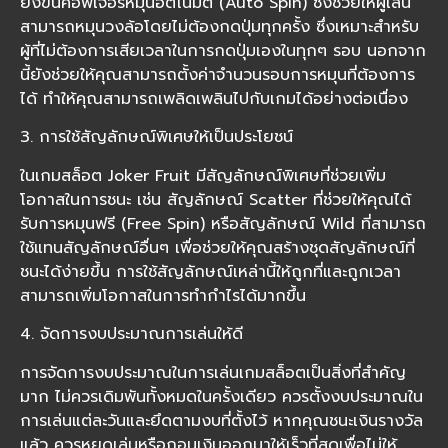
ยิ่งขึ้นคือฟีเจอร์หมุนอัตโนมัติ (Auto Spin) ซึ่งช่วยให้ผู้เล่น
สามารถหมุนวงล้อโดยไม่ต้องกดปุ่มทุกครั้ง ซึ่งเหมาะสำหรับ
ผู้ที่ไม่ต้องการเสียเวลาในการกดปุ่มเองในทุกๆ รอบ นอกจาก
นี้ยังช่วยให้คุณสามารถตั้งค่าจำนวนรอบการหมุนที่ต้องการ
ได้ ทำให้คุณสามารถเพลิดเพลินไปกับเกมได้อย่างต่อเนื่อง
3. การใช้สัญลักษณ์พิเศษให้เป็นประโยชน์
ในเกมสล็อต Joker Fruit มีสัญลักษณ์พิเศษที่ช่วยเพิ่ม
โอกาสในการชนะ เช่น สัญลักษณ์ Scatter ที่ช่วยให้คุณได้
รับการหมุนฟรี (Free Spin) หรือสัญลักษณ์ Wild ที่สามารถ
ใช้แทนสัญลักษณ์อื่นๆ เพื่อช่วยให้คุณสร้างชุดสัญลักษณ์ที่
ชนะได้ง่ายขึ้น การใช้สัญลักษณ์เหล่านี้ให้ถูกที่และถูกเวลา
สามารถเพิ่มโอกาสในการทำกำไรได้มากขึ้น
4. จัดการงบประมาณการเล่นให้ดี
การจัดการงบประมาณในการเล่นเกมสล็อตเป็นสิ่งที่สำคัญ
มาก ไม่ควรเดิมพันทั้งหมดในครั้งเดียว ควรตั้งงบประมาณใน
การเล่นแต่ละวันและยึดตามงบที่ตั้งไว้ หากคุณชนะเงินรางวัล
แล้ว ควรหยุดเล่นหรือถอนเงินออกมาให้เร็วที่สุดเพื่อไม่ให้