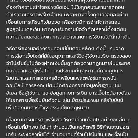
ต้องทำความเข้าใจอย่างชัดเจน ไม่ใช่ทุกคนจะสามารถถอน
กำไรจากเครดิตฟรีได้ง่ายๆ เพราะบางครั้งคุณอาจต้องผ่าน
เงื่อนไขการเทิร์นที่เข้มงวด หรืออาจมีการจำกัดการถอน
สูงสุดในแต่ละวัน หากคุณรับทราบข้อจำกัดเหล่านี้ตั้งแต่ต้น
ความสับสนจะลดลงและคุณจะวางแผนการใช้งานได้ดีกว่าเดิม
วิธีการใช้งานอย่างรอบคอบมีขั้นตอนหลักๆ ดังนี้: เริ่มจาก
การเลือกเว็บไซต์ที่มีใบอนุญาตและรีวิวผู้ใช้งานจริง ตรวจสอบ
ว่าโปรโมชั่นไม่ต้องฝากเงินนั้นถูกต้องตามกฎหมายในประเทศ
ที่คุณอาศัยอยู่หรือไม่ บางประเทศมีกฎหมายที่ควบคุมการ
โฆษณาและการแจกเครดิตฟรีบนแพลตฟอร์มการพนัน
ออนไลน์ การลงทะเบียนมักต้องกรอกข้อมูลพื้นฐาน เช่น
อีเมล ชื่อผู้ใช้งาน และข้อมูลทางการเงิน บางเว็บไซต์อาจต้อง
ให้เอกสารเพื่อยืนยันตัวตน เช่น บัตรประชาชน หรือใบขับขี่
เพื่อป้องกันการทำธุรกรรมที่ผิดกฎหมาย
เมื่อคุณได้รับเครดิตฟรีแล้ว ให้คุณอ่านเงื่อนไขอย่างละเอียด
เงื่อนไขที่มักพบ ได้แก่ จำนวนเงินเครดิตฟรี วิธีคำนวณยอด
เทิร์น ระยะเวลาที่ใช้ได้ จำนวนเกมที่ร่วมโปรโมชั่น และเงื่อนไข