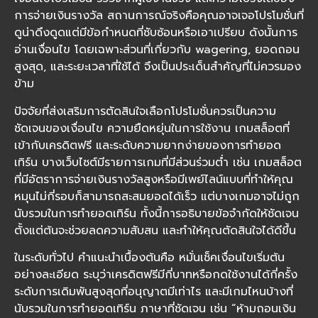
การจ่ายเงินรางวัล สถานการณ์จริงคือคุณอาจเจอโปรโมชั่นที่
ดูน่าดึงดูดแต่มีข้อกำหนดที่ซับซ้อนหรือเอาเปรียบ ดังนั้นการ
อ่านเงื่อนไข โดยเฉพาะส่วนที่เกี่ยวกับ wagering, ยอดถอน
สูงสุด, และระยะเวลาที่ใช้ได้ จึงเป็นประเด็นสำคัญที่ไม่ควรมอง
ข้าม
ปัจจัยที่ส่งเสริมการตัดสินใจเลือกโปรโมชั่นควรเป็นความ
ชัดเจนของเงื่อนไข ความยืดหยุ่นในการใช้งาน เกมสล็อตที่
เข้ากับเครดิตฟรี และระดับความยากง่ายของการทำยอด
เทิร์น บางเว็บไซต์มีรายการเกมที่มีส่วนร่วมต่ำ เช่น เกมสล็อต
ที่มีอัตราการจ่ายเงินรางวัลสูงหรือมีเพย์ไลน์แบบที่ทำให้คุณ
หมุนไม่กี่รอบก็สามารถสะสมยอดได้เร็ว แต่บางเกมอาจไม่ถูก
นับรวมในการทำยอดเทิร์น ทั้งนี้การอธิบายข้อจำกัดให้ชัดเจน
ตั้งแต่ต้นจะช่วยลดความสับสน และทำให้คุณตัดสินใจได้ดีขึ้น
ในระดับทั่วไป คำแนะนำเบื้องต้นคือ หมั่นเช็คเงื่อนไขเริ่มต้น
อย่างละเอียด ระบุว่าเครดิตฟรีมีกี่บาทหรือกดใช้งานได้กี่ครั้ง
ระดับการเดิมพันสูงสุดที่อนุญาตมีเท่าไร และมีเกมไหนบ้างที่
นับรวมในการทำยอดเทิร์น ภาษาที่ชัดเจน เช่น “ห้ามถอนเงิน