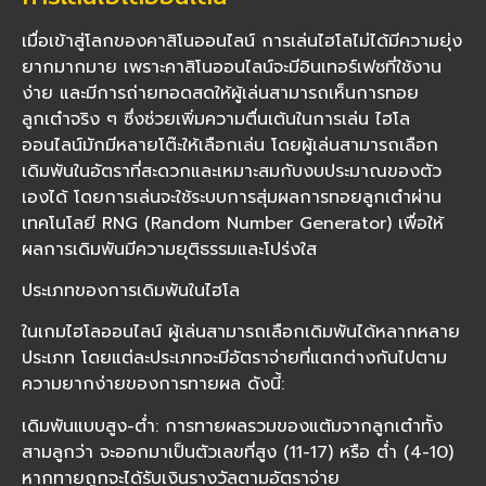
เมื่อเข้าสู่โลกของคาสิโนออนไลน์ การเล่นไฮโลไม่ได้มีความยุ่ง
ยากมากมาย เพราะคาสิโนออนไลน์จะมีอินเทอร์เฟซที่ใช้งาน
ง่าย และมีการถ่ายทอดสดให้ผู้เล่นสามารถเห็นการทอย
ลูกเต๋าจริง ๆ ซึ่งช่วยเพิ่มความตื่นเต้นในการเล่น ไฮโล
ออนไลน์มักมีหลายโต๊ะให้เลือกเล่น โดยผู้เล่นสามารถเลือก
เดิมพันในอัตราที่สะดวกและเหมาะสมกับงบประมาณของตัว
เองได้ โดยการเล่นจะใช้ระบบการสุ่มผลการทอยลูกเต๋าผ่าน
เทคโนโลยี RNG (Random Number Generator) เพื่อให้
ผลการเดิมพันมีความยุติธรรมและโปร่งใส
ประเภทของการเดิมพันในไฮโล
ในเกมไฮโลออนไลน์ ผู้เล่นสามารถเลือกเดิมพันได้หลากหลาย
ประเภท โดยแต่ละประเภทจะมีอัตราจ่ายที่แตกต่างกันไปตาม
ความยากง่ายของการทายผล ดังนี้:
เดิมพันแบบสูง-ต่ำ: การทายผลรวมของแต้มจากลูกเต๋าทั้ง
สามลูกว่า จะออกมาเป็นตัวเลขที่สูง (11-17) หรือ ต่ำ (4-10)
หากทายถูกจะได้รับเงินรางวัลตามอัตราจ่าย