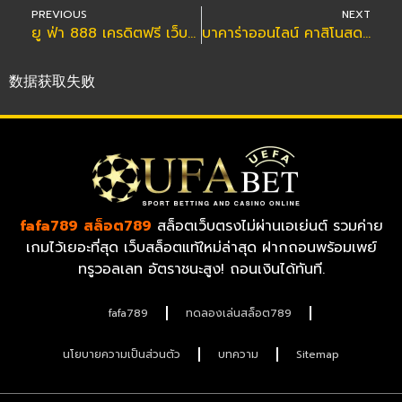
PREVIOUS
NEXT
ยู ฟ่า 888 เครดิตฟรี เว็บแทงบอลออนไลน์ที่ให้คุณสัมผัสกับประสบการณ์การเดิมพันที่ไม่เหมือนใคร
บาคาร่าออนไลน์ คาสิโนสด เกมไพ่เล่นง่าย เล่นบนมือถือได้ทุกที่ทุกเวลา
数据获取失败
fafa789
สล็อต789
สล็อตเว็บตรงไม่ผ่านเอเย่นต์ รวมค่าย
เกมไว้เยอะที่สุด เว็บสล็อตแท้ใหม่ล่าสุด ฝากถอนพร้อมเพย์
ทรูวอลเลท อัตราชนะสูง! ถอนเงินได้ทันที.
fafa789
ทดลองเล่นสล็อต789
นโยบายความเป็นส่วนตัว
บทความ
Sitemap