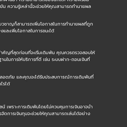
น ความรู้เหล่านี้จะช่วยให้คุณสามารถทำนายผล
เชี่ยวชาญก็สามารถเพิ่มโอกาสในการทำนายผลที่ถูก
่ยงและเพิ่มโอกาสในการชนะได้
ำคัญที่สุดก่อนที่จะเริ่มเดิมพัน คุณควรตรวจสอบให้
นในการให้บริการที่ดี เช่น ระบบฝาก-ถอนเงินที่
จะปลอดภัย และคุณจะได้รับประสบการณ์การเดิมพันที่
ไรได้
ลน์ เพราะการเดิมพันโดยไม่ควบคุมการเงินอาจนำ
จัดการเงินทุนจะช่วยให้คุณสามารถเล่นได้อย่าง