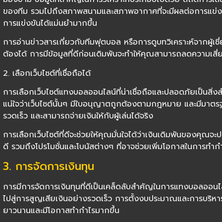
ของทีม รวมไปถึงสภาพสนามและสภาพอากาศที่จะมีผลต่อการแข่งขั
การแข่งขันได้แม่นยำมากขึ้น
การอ่านข่าวสารเกี่ยวกับทีมฟุตบอล หรือการดูบทวิเคราะห์จากผู้
ต้องได้ การมีข้อมูลที่ดีก่อนเดิมพันจะทำให้คุณสามารถลดความเสี
2. เลือกเว็บไซต์ที่เชื่อถือได้
การเลือกเว็บไซต์แทงบอลออนไลน์ที่น่าเชื่อถือและปลอดภัยเป็นสิ่งส
แน่ใจว่าเว็บไซต์นั้นๆ มีใบอนุญาตถูกต้องตามกฎหมาย และมีมาตรฐา
รวดเร็ว และสามารถจ่ายเงินให้กับผู้เล่นได้จริง
การเลือกเว็บไซต์ที่ดีจะช่วยให้คุณมั่นใจได้ว่าเงินเดิมพันของคุณ
ดี รวมถึงโปรโมชั่นและโบนัสต่างๆ ที่อาจช่วยเพิ่มโอกาสในการทำกำ
3. การจัดการเงินทุน
การมีการจัดการเงินทุนที่ดีเป็นเคล็ดลับสำคัญในการแทงบอลออนไ
ไปสู่การสูญเสียเงินอย่างรวดเร็ว การตั้งงบประมาณและการบริหาร
ยาวนานและมีโอกาสทำกำไรมากขึ้น