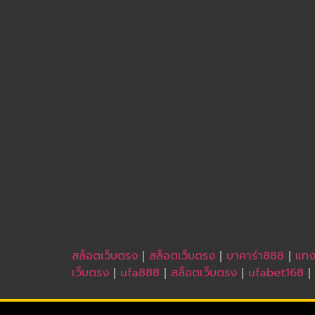
สล็อตเว็บตรง
｜
สล็อตเว็บตรง
｜
บาคาร่า888
｜
แทง
เว็บตรง
｜
ufa888
｜
สล็อตเว็บตรง
｜
ufabet168
｜