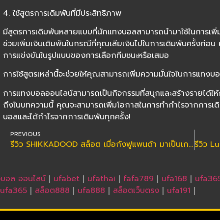
4. ใช้สูตรการเดิมพันที่มีประสิทธิภาพ
มีสูตรการเดิมพันหลายแบบที่นักแทงบอลสามารถนำมาใช้ในการเพิ่ม
ช่วยเพิ่มเงินเดิมพันในกรณีที่คุณเสียเงินไปในการเดิมพันครั้งก่อน
การแข่งขันในรูปแบบของการเลือกทีมชนะหรือเสมอ
การใช้สูตรเหล่านี้จะช่วยให้คุณสามารถเพิ่มความมั่นใจในการแทงบ
การแทงบอลออนไลน์สามารถเป็นกิจกรรมที่สนุกและสร้างรายได้ให้กับผู้
ถึงในบทความนี้ คุณจะสามารถเพิ่มโอกาสในการทำกำไรจากการเดิมพ
บอลและได้กำไรจากการเดิมพันทุกครั้ง!
PREVIOUS
รีวิว SHIKKADOOD สล็อต เมื่อกังฟูแพนด้า มาเป็นเกมสล็อต
บอล ออนไลน์
｜
ufabet
｜
ufathai
｜
fafa789
｜
ufa168
｜
ufa36
ufa365
｜
สล็อต888
｜
ufa888
｜
สล็อตเว็บตรง
｜
ufa191
｜