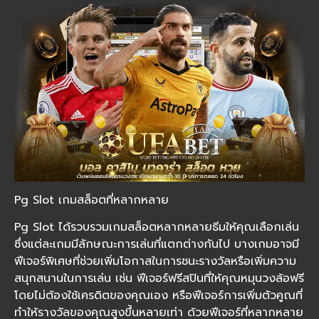
Pg Slot เกมสล็อตที่หลากหลาย
Pg Slot ได้รวบรวมเกมสล็อตหลากหลายธีมให้คุณเลือกเล่น
ซึ่งแต่ละเกมมีลักษณะการเล่นที่แตกต่างกันไป บางเกมอาจมี
ฟีเจอร์พิเศษที่ช่วยเพิ่มโอกาสในการชนะรางวัลหรือเพิ่มความ
สนุกสนานในการเล่น เช่น ฟีเจอร์ฟรีสปินที่ให้คุณหมุนวงล้อฟรี
โดยไม่ต้องใช้เครดิตของคุณเอง หรือฟีเจอร์การเพิ่มตัวคูณที่
ทำให้รางวัลของคุณสูงขึ้นหลายเท่า ด้วยฟีเจอร์ที่หลากหลาย