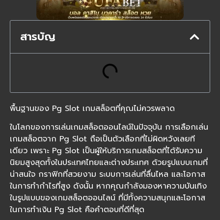
สารบัญ
พื้นฐานของ Pg Slot เกมสล็อตที่คุณไม่ควรพลาด
ในโลกของการเล่นเกมสล็อตออนไลน์ในปัจจุบัน การเลือกเล่น
เกมสล็อตจาก Pg Slot ถือเป็นตัวเลือกที่ไม่ผิดหวังเลยที
เดียว เพราะ Pg Slot เป็นผู้ให้บริการเกมสล็อตที่ได้รับความ
นิยมสูงสุดทั้งในประเทศไทยและต่างประเทศ ด้วยรูปแบบเกมที่
น่าสนใจ กราฟิกที่สวยงาม ระบบการเล่นที่ลื่นไหล และโอกาส
ในการทำกำไรที่สูง ดังนั้น หากคุณกำลังมองหาความบันเทิง
ในรูปแบบของเกมสล็อตออนไลน์ ที่มีทั้งความสนุกและโอกาส
ในการทำเงิน Pg Slot คือคำตอบที่ดีที่สุด