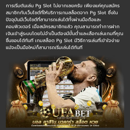
การเริ่มต้นเล่น Pg Slot ไม่ยากเลยครับ เพียงแค่คุณสมัคร
สมาชิกกับเว็บไซต์ที่ให้บริการเกมสล็อตจาก Pg Slot ซึ่งใน
ปัจจุบันมีเว็บไซต์ที่สามารถเล่นได้ทั้งผ่านมือถือและ
คอมพิวเตอร์ เมื่อสมัครสมาชิกแล้ว คุณสามารถทำการฝาก
เงินเข้าสู่ระบบโดยไม่จำเป็นต้องมีขั้นต่ำและเลือกเล่นเกมที่คุณ
ชื่นชอบได้ทันที เกมสล็อต Pg Slot มีวิธีการเล่นที่เข้าใจง่าย
แม้จะเป็นมือใหม่ก็สามารถเริ่มเล่นได้ทันที